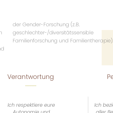
n
e
Familienforschung und Familientherapie)
nd
Verantwortung
P
Ich respektiere eure
Ich bez
Autonomie und
aller B