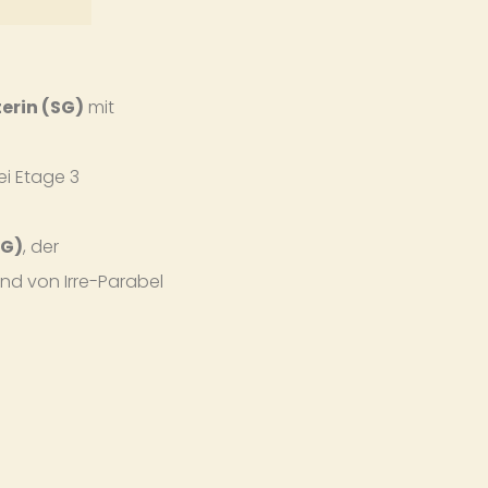
erin (SG)
mit
i Etage 3
SG)
, der
nd von Irre-Parabel