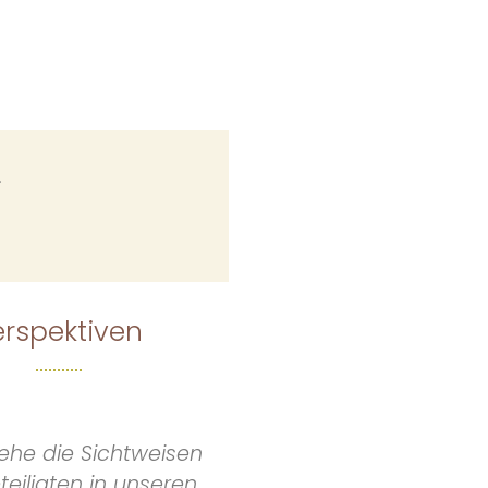
.
erspektiven
iehe die Sichtweisen
eteiligten in unseren