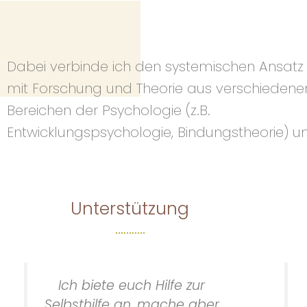
Dabei verbinde ich den systemischen Ansatz
der Gender-Forschung (z.B.
mit Forschung und Theorie aus verschiedene
geschlechter-/diversitätssensibl
Bereichen der Psychologie (z.B.
Entwicklungspsychologie, Bindungstheorie) u
Unterstützung
Ich biete euch Hilfe zur
Selbsthilfe an, mache aber