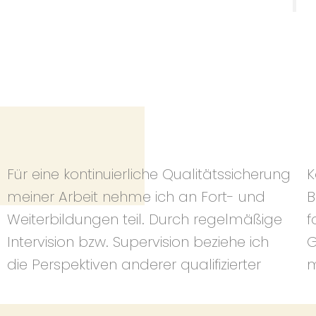
Für eine kontinuierliche Qualitätssicherung
Kolleg:innen in meine laufenden
meiner Arbeit nehme ich an Fort- und
Beratungsprozesse ein. So reflektiere ich
Weiterbildungen teil. Durch regelmäßige
fortwährend sowohl die theoretischen
Intervision bzw. Supervision beziehe ich
Grundlagen meiner Arbeit als auch
die Perspektiven anderer qualifizierter
m