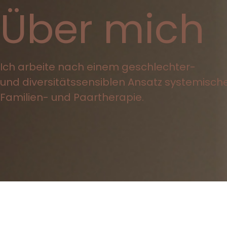
Über mich
Ich arbeite nach einem geschlechter-
und diversitätssensiblen Ansatz systemisch
Familien- und Paartherapie.